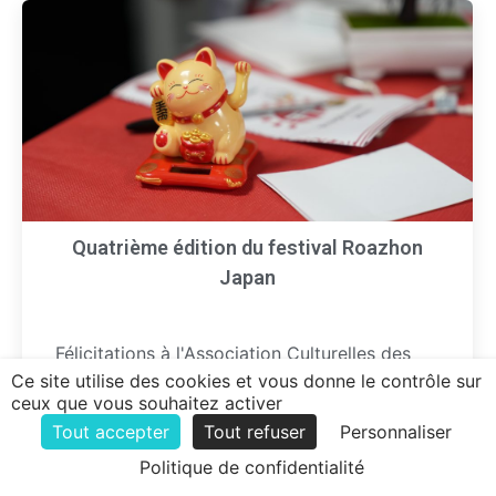
Quatrième édition du festival Roazhon
Japan
Félicitations à l'Association Culturelles des
Etudiants du CFJM (ACECFJM) pour cette
Ce site utilise des cookies et vous donne le contrôle sur
ceux que vous souhaitez activer
4ième édition du festival Roazhon Japan qui
Tout accepter
Tout refuser
Personnaliser
s'est tenu…
Politique de confidentialité