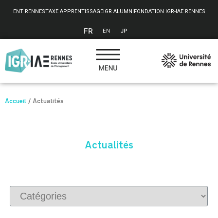
Panneau de gestion des cookies
ENT RENNES
TAXE APPRENTISSAGE
IGR ALUMNI
FONDATION IGR-IAE RENNES
FR
EN
JP
Accueil
/
Actualités
Actualités