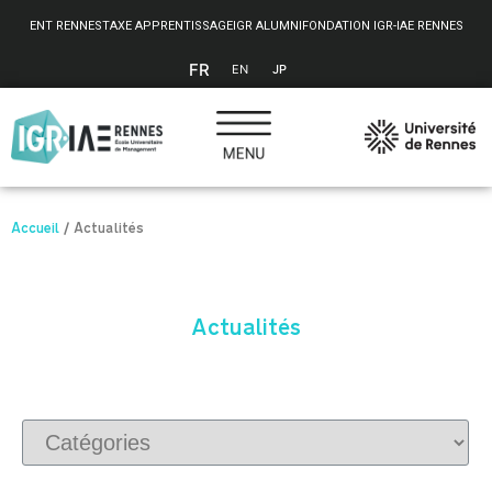
Panneau de gestion des cookies
ENT RENNES
TAXE APPRENTISSAGE
IGR ALUMNI
FONDATION IGR-IAE RENNES
FR
EN
JP
Accueil
/
Actualités
Actualités