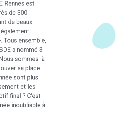
AE Rennes est
rès de 300
sant de beaux
is également
e. Tous ensemble,
le BDE a nommé 3
. Nous sommes là
rouver sa place
nnée sont plus
sement et les
if final ? C’est
née inoubliable à