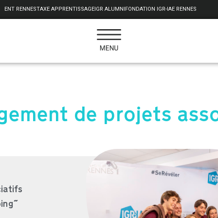
ENT RENNES
TAXE APPRENTISSAGE
IGR ALUMNI
FONDATION IGR-IAE RENNES
ement de projets asso
iatifs
oing"