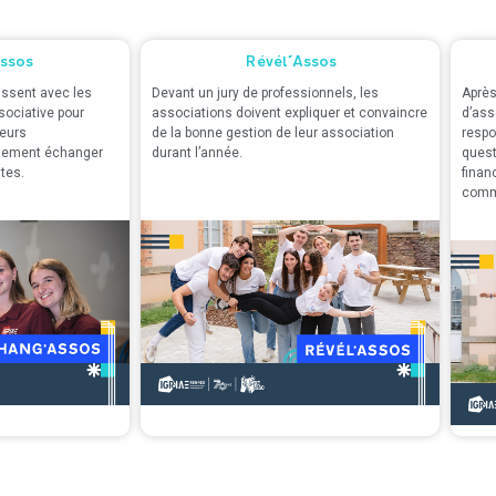
ssos
Révél'Assos
issent avec les
Devant un jury de professionnels, les
Après
sociative pour
associations doivent expliquer et convaincre
d’ass
leurs
de la bonne gestion de leur association
respo
lement échanger
durant l’année.
quest
ites.
finan
comm