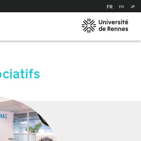
FR
EN
JP
ciatifs