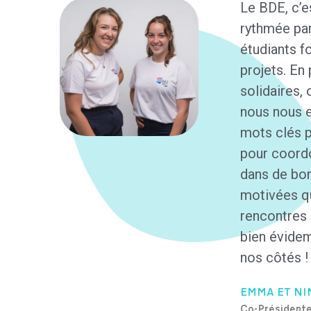
Le BDE, c’e
rythmée par
étudiants f
projets. En
solidaires,
nous nous e
mots clés p
pour coordo
dans de bon
motivées qu
rencontres 
bien évidem
nos côtés !
EMMA ET NI
Co-Président