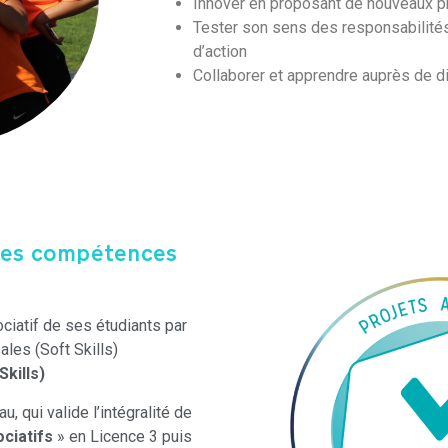
Innover en proposant de nouveaux p
Tester son sens des responsabilités
d’action
Collaborer et apprendre auprès de d
les compétences
iatif de ses étudiants par
ales (Soft Skills)
kills)
, qui valide l’intégralité de
ciatifs
» en Licence 3 puis