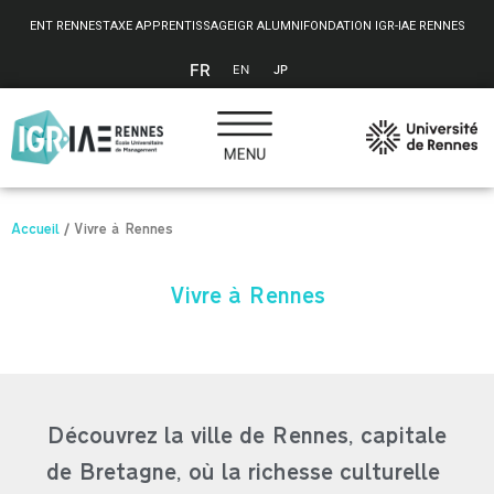
Panneau de gestion des cookies
ENT RENNES
TAXE APPRENTISSAGE
IGR ALUMNI
FONDATION IGR-IAE RENNES
FR
EN
JP
Accueil
/
Vivre à Rennes
Vivre à Rennes
Découvrez la ville de Rennes, capitale
de Bretagne, où la richesse culturelle