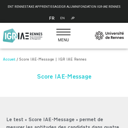
Panneau de gestion des cookies
ENT RENNES
TAXE APPRENTISSAGE
IGR ALUMNI
FONDATION IGR-IAE RENNES
FR
EN
JP
Accueil
/
Score IAE-Message | IGR IAE Rennes
Score IAE-Message
Le test « Score IAE-Message » permet de