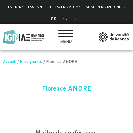
Panneau de gestion des cookies
ENT RENNES
TAXE APPRENTISSAGE
IGR ALUMNI
FONDATION IGR-IAE RENNES
FR
EN
JP
Accueil
/
Enseignants
/
Florence ANDRE
Florence ANDRE