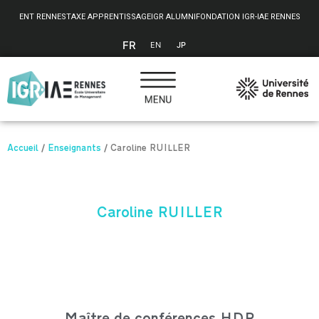
Panneau de gestion des cookies
ENT RENNES
TAXE APPRENTISSAGE
IGR ALUMNI
FONDATION IGR-IAE RENNES
FR
EN
JP
Accueil
/
Enseignants
/
Caroline RUILLER
Caroline RUILLER