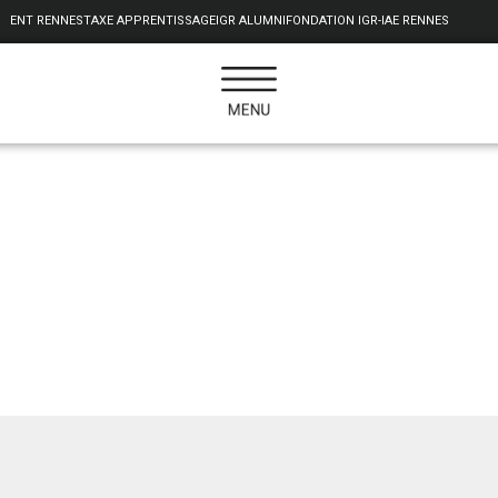
ENT RENNES
TAXE APPRENTISSAGE
IGR ALUMNI
FONDATION IGR-IAE RENNES