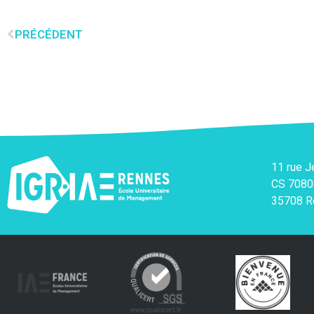
PRÉCÉDENT
11 rue 
CS 7080
35708 R