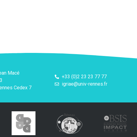
Jean Macé
+33 (0)2 23 23 77 77
3
igriae@univ-rennes.fr
ennes Cedex 7