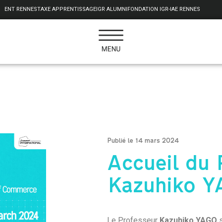
ENT RENNES
TAXE APPRENTISSAGE
IGR ALUMNI
FONDATION IGR-IAE RENNES
Publié le 14 mars 2024
Accueil du 
Kazuhiko 
Le Professeur
Kazuhiko YAGO
s