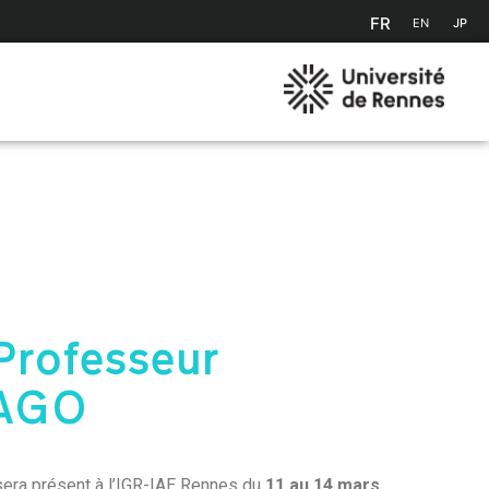
FR
EN
JP
Professeur
YAGO
era présent à l’IGR-IAE Rennes du
11 au 14 mars
.