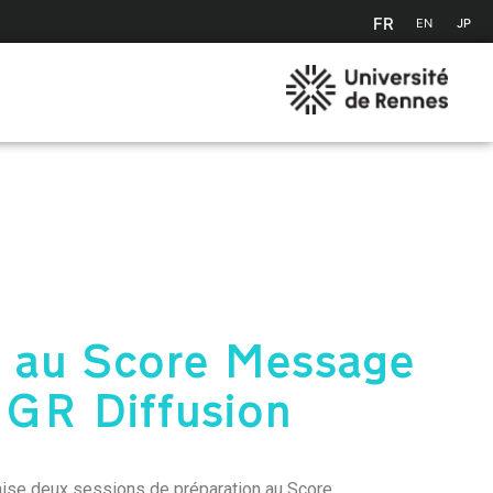
FR
EN
JP
n au Score Message
IGR Diffusion
ise deux sessions de préparation au Score