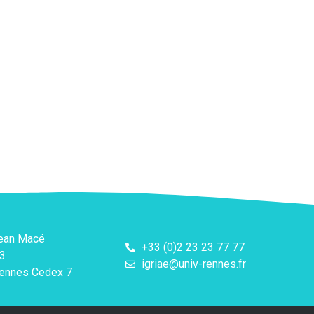
Jean Macé
+33 (0)2 23 23 77 77
3
igriae@univ-rennes.fr
ennes Cedex 7