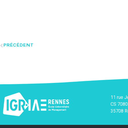
PRÉCÉDENT
11 rue 
CS 7080
35708 R