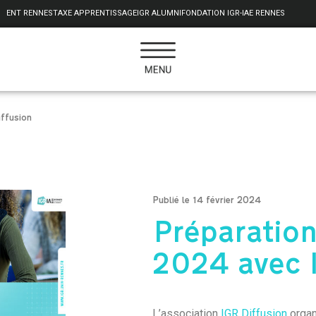
ENT RENNES
TAXE APPRENTISSAGE
IGR ALUMNI
FONDATION IGR-IAE RENNES
ffusion
Publié le 14 février 2024
Préparatio
2024 avec 
L’association
IGR Diffusion
organ