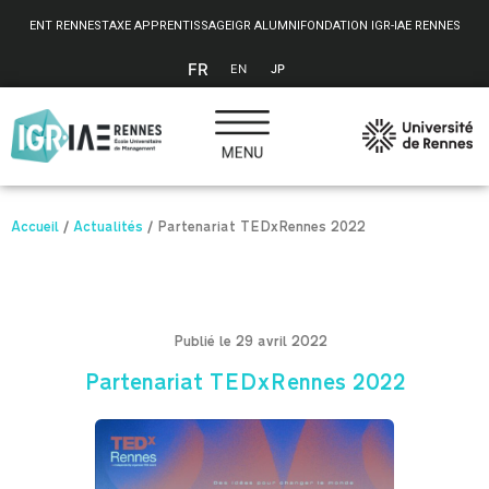
Panneau de gestion des cookies
ENT RENNES
TAXE APPRENTISSAGE
IGR ALUMNI
FONDATION IGR-IAE RENNES
FR
EN
JP
Accueil
/
Actualités
/
Partenariat TEDxRennes 2022
Publié le 29 avril 2022
Partenariat TEDxRennes 2022