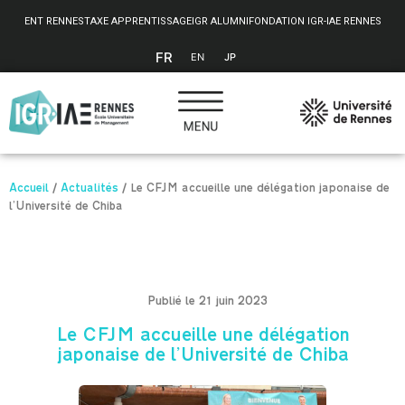
Panneau de gestion des cookies
ENT RENNES
TAXE APPRENTISSAGE
IGR ALUMNI
FONDATION IGR-IAE RENNES
FR
EN
JP
Accueil
/
Actualités
/
Le CFJM accueille une délégation japonaise de
l’Université de Chiba
Publié le 21 juin 2023
Le CFJM accueille une délégation
japonaise de l’Université de Chiba