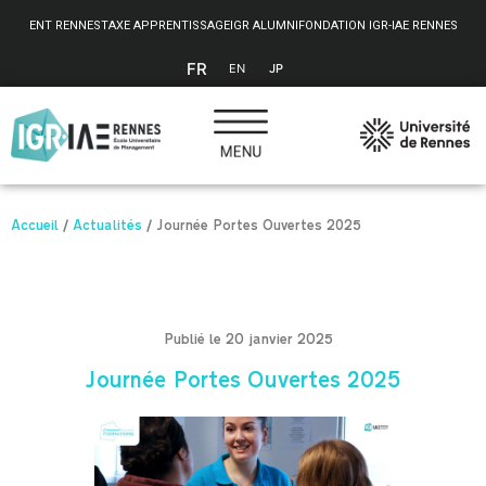
Panneau de gestion des cookies
ENT RENNES
TAXE APPRENTISSAGE
IGR ALUMNI
FONDATION IGR-IAE RENNES
FR
EN
JP
Accueil
/
Actualités
/
Journée Portes Ouvertes 2025
Publié le 20 janvier 2025
Journée Portes Ouvertes 2025