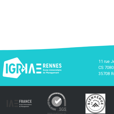
11 rue 
CS 7080
35708 R