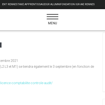
ENT RENNES
TAXE APPRENTISSAGE
IGR ALUMNI
FONDATION IGR-IAE RENNES
I
eptembre 2021
(L2 L3 et M1) se tiendra également le 3 septembre (en fonction de
licence-comptabilite-controle-audit/