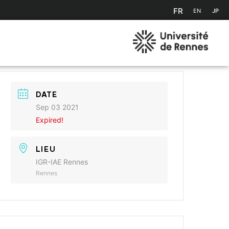
FR
EN
JP
DATE
Sep 03 2021
Expired!
LIEU
IGR-IAE Rennes
Rennes