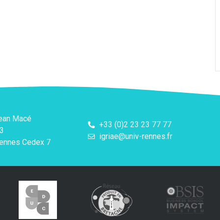
Jean Macé
+33 (0)2 23 23 77 77
3
igriae@univ-rennes.fr
ennes Cedex 7