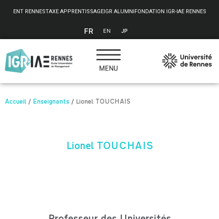
Panneau de gestion des cookies
ENT RENNES
TAXE APPRENTISSAGE
IGR ALUMNI
FONDATION IGR-IAE RENNES
FR
EN
JP
Accueil
/
Enseignants
/
Lionel TOUCHAIS
Lionel TOUCHAIS