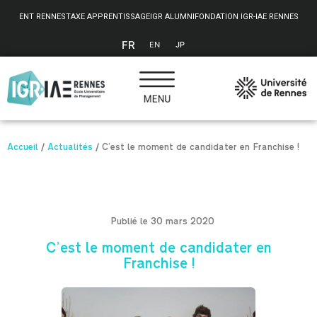
Panneau de gestion des cookies
ENT RENNES
TAXE APPRENTISSAGE
IGR ALUMNI
FONDATION IGR-IAE RENNES
FR
EN
JP
Accueil
/
Actualités
/
C’est le moment de candidater en Franchise !
Publié le 30 mars 2020
C’est le moment de candidater en
Franchise !