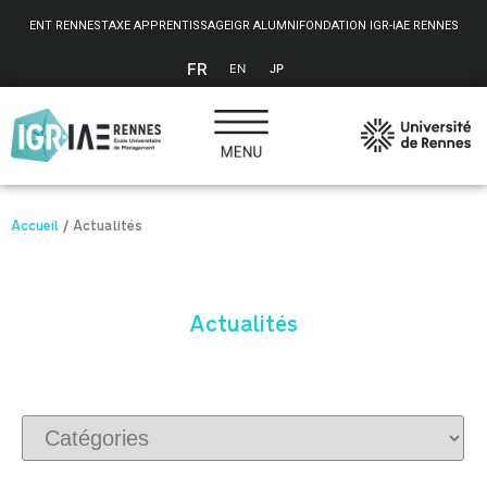
Panneau de gestion des cookies
ENT RENNES
TAXE APPRENTISSAGE
IGR ALUMNI
FONDATION IGR-IAE RENNES
FR
EN
JP
Accueil
/
Actualités
Actualités