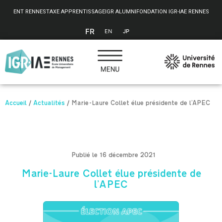
Panneau de gestion des cookies
ENT RENNES
TAXE APPRENTISSAGE
IGR ALUMNI
FONDATION IGR-IAE RENNES
FR
EN
JP
Accueil
/
Actualités
/
Marie-Laure Collet élue présidente de l’APEC
Publié le 16 décembre 2021
Marie-Laure Collet élue présidente de
l’APEC