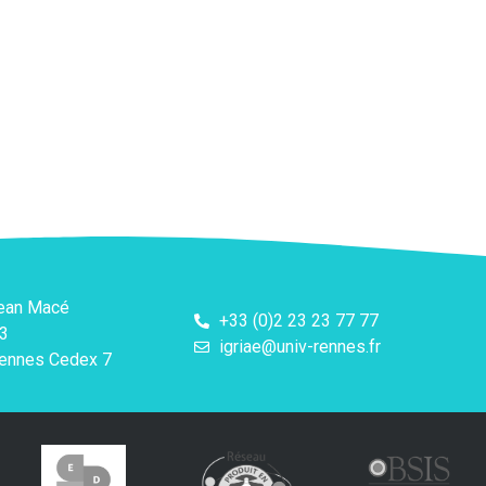
Jean Macé
+33 (0)2 23 23 77 77
3
igriae@univ-rennes.fr
ennes Cedex 7