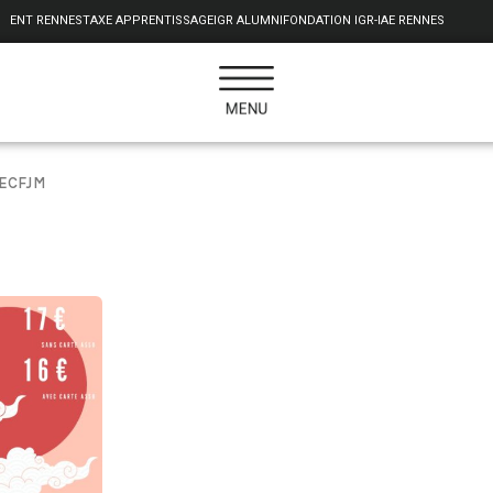
ENT RENNES
TAXE APPRENTISSAGE
IGR ALUMNI
FONDATION IGR-IAE RENNES
ACECFJM