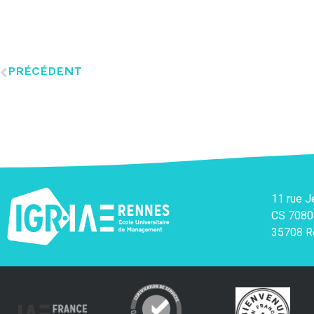
PRÉCÉDENT
11 rue 
CS 7080
35708 R