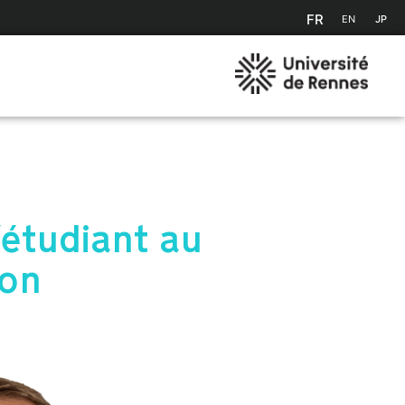
FR
EN
JP
'étudiant au
ion