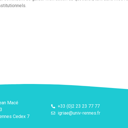
titutionnels.
Jean Macé
+33 (0)2 23 23 77 77
3
igriae@univ-rennes.fr
ennes Cedex 7