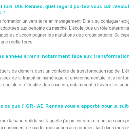
l’IGR-IAE Rennes, quel regard portez-vous sur l’évolut
s ?
 formation universitaire en management. Elle a su conjuguer ex
e adaptées aux besoins du marché. L’école joue un rôle détermina
apables d’accompagner les mutations des organisations. Sa capa
une réelle force.
les années à venir, notamment face aux transformatio
étiers de demain, dans un contexte de transformation rapide. L’é
eux de la transition numérique et environnementale, et à renforc
 sociale et d’égalité des chances, notamment à travers les actio
e ce que l’IGR-IAE Rennes vous a apporté pour la suite
 moi la base solide sur laquelle j’ai pu construire mon parcours p
ui continuent de guider mon action au quotidien, tant dans mes r