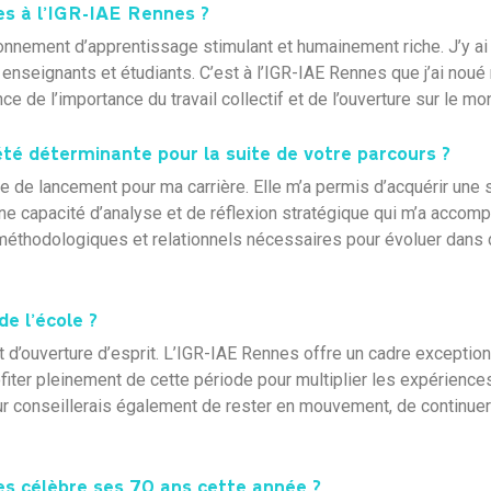
s à l’IGR-IAE Rennes ?
nnement d’apprentissage stimulant et humainement riche. J’y ai
enseignants et étudiants. C’est à l’IGR-IAE Rennes que j’ai nou
nce de l’importance du travail collectif et de l’ouverture sur le 
été déterminante pour la suite de votre parcours ?
e de lancement pour ma carrière. Elle m’a permis d’acquérir une 
une capacité d’analyse et de réflexion stratégique qui m’a accom
, méthodologiques et relationnels nécessaires pour évoluer dan
e l’école ?
et d’ouverture d’esprit. L’IGR-IAE Rennes offre un cadre exceptio
iter pleinement de cette période pour multiplier les expériences,
eur conseillerais également de rester en mouvement, de continuer 
es célèbre ses 70 ans cette année ?