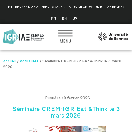
Panneau de gestion des cookies
ENT RENNES
TAXE APPRENTISSAGE
IGR ALUMNI
FONDATION IGR-IAE RENNES
FR
EN
JP
Accueil
/
Actualités
/
Séminaire CREM-IGR Eat &Think le 3 mars
2026
Publié le 19 février 2026
Séminaire CREM-IGR Eat &Think le 3
mars 2026