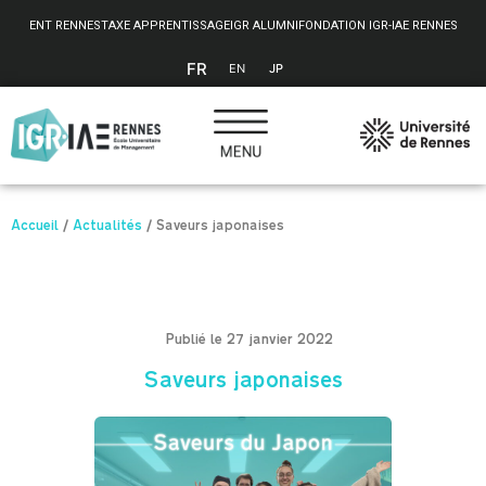
Panneau de gestion des cookies
ENT RENNES
TAXE APPRENTISSAGE
IGR ALUMNI
FONDATION IGR-IAE RENNES
FR
EN
JP
Accueil
/
Actualités
/
Saveurs japonaises
Publié le 27 janvier 2022
Saveurs japonaises