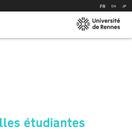
FR
EN
JP
lles étudiantes