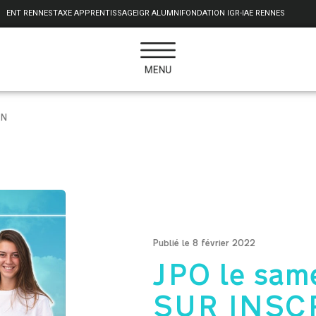
ENT RENNES
TAXE APPRENTISSAGE
IGR ALUMNI
FONDATION IGR-IAE RENNES
ON
Publié le 8 février 2022
JPO le same
SUR INSC