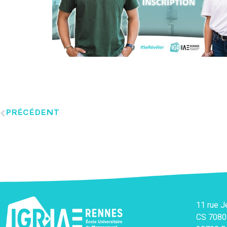
PRÉCÉDENT
11 rue 
CS 7080