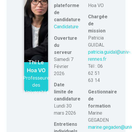
Hoa VO
plateforme
de
Chargée
candidature
de
Candidature
mission
Patricia
Ouverture
GUIDAL
du
patricia.guidal@univ-
serveur
rennes.fr
Samedi 7
Thi Le
Tél : 06
Février
Hoa VO
62 51
2026
Professeure
63 14
des
Date
Gestionnaire
Universités
limite de
de
candidature
formation
Lundi 30
Marine
mars 2026
GEGADEN
Entretiens
marine.gegaden@uni
individuels