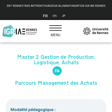
Panneau de gestion des cookies
ENT RENNES
TAXE APPRENTISSAGE
IGR ALUMNI
FONDATION IGR-IAE RENNES
FR
EN
JP
Master 2 Gestion de Production,
Logistique, Achats
F
A
Parcours Management des Achats
Modalité pédagogique :