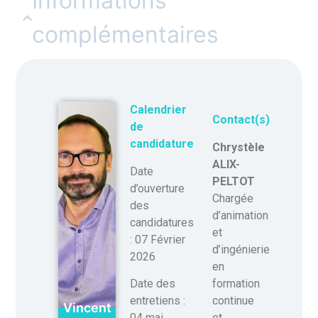
Informations
complémentaires
Calendrier
Contact(s)
de
candidature
Chrystèle
ALIX-
Date
PELTOT
d’ouverture
Chargée
des
d’animation
candidatures
et
: 07 Février
d’ingénierie
2026
en
formation
Date des
continue
entretiens :
Vincent
et
04 mai