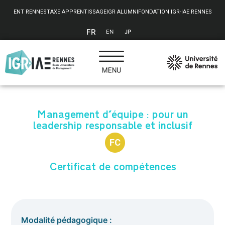
Panneau de gestion des cookies
ENT RENNES
TAXE APPRENTISSAGE
IGR ALUMNI
FONDATION IGR-IAE RENNES
FR
EN
JP
Management d'équipe : pour un
leadership responsable et inclusif
FC
Certificat de compétences
Modalité pédagogique :