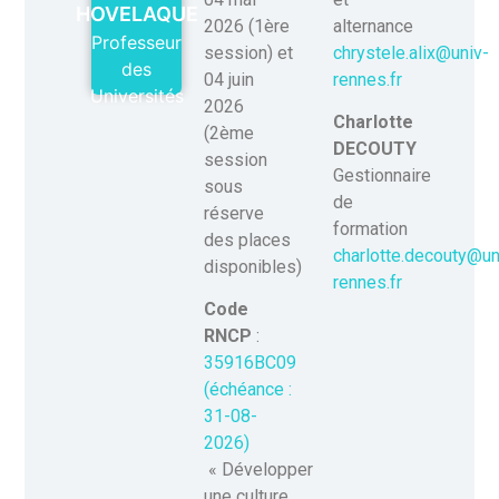
HOVELAQUE
alternance
2026 (1ère
Professeur
chrystele.alix@univ-
session) et
des
rennes.fr
04 juin
Universités
2026
Charlotte
(2ème
DECOUTY
session
Gestionnaire
sous
de
réserve
formation
des places
charlotte.decouty@un
disponibles)
rennes.fr
Code
RNCP
:
35916BC09
(échéance :
31-08-
2026)
« Développer
une culture