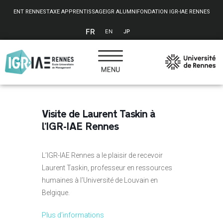
Panneau de gestion des cookies
ENT RENNES
TAXE APPRENTISSAGE
IGR ALUMNI
FONDATION IGR-IAE RENNES
FR
EN
JP
Visite de Laurent Taskin à
l’IGR-IAE Rennes
L’IGR-IAE Rennes a le plaisir de recevoir
Laurent Taskin, professeur en ressources
humaines à l’Université de Louvain en
Belgique.
Plus d’informations