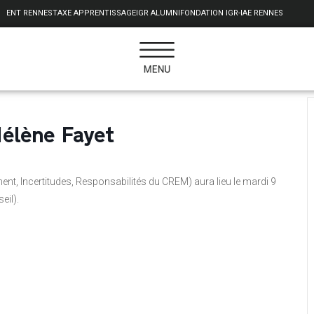
ENT RENNES
TAXE APPRENTISSAGE
IGR ALUMNI
FONDATION IGR-IAE RENNES
élène Fayet
t, Incertitudes, Responsabilités du CREM) aura lieu le mardi 9
eil).