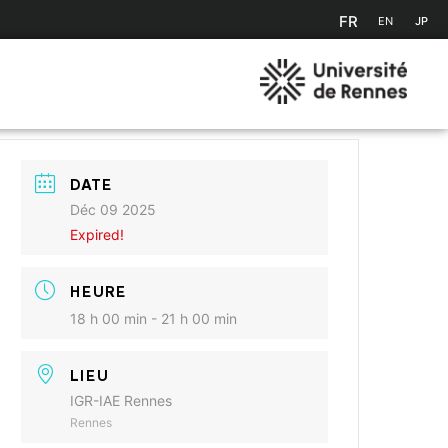
FR
EN
JP
DATE
Déc 09 2025
Expired!
HEURE
18 h 00 min - 21 h 00 min
LIEU
IGR-IAE Rennes
Rennes