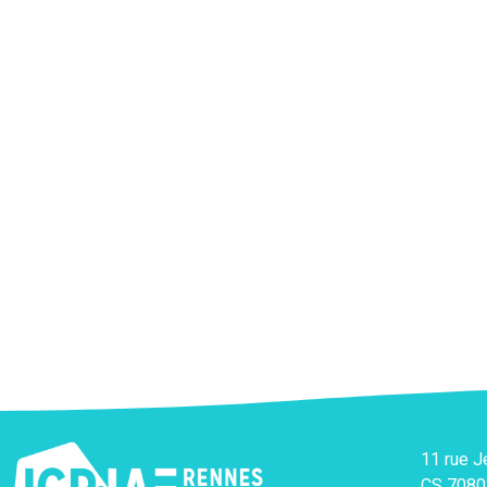
11 rue 
CS 7080