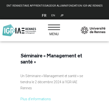
Panneau de gestion des cookies
ENT RENNES
TAXE APPRENTISSAGE
IGR ALUMNI
FONDATION IGR-IAE RENNES
FR
EN
JP
Séminaire « Management et
santé »
Un Séminaire « Management et santé » se
tiendra le 2 décembre 2024 à l’IGR-IAE
Rennes
Plus d’informations