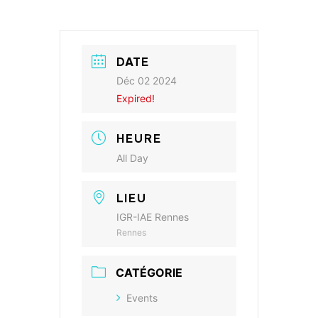
DATE
Déc 02 2024
Expired!
HEURE
All Day
LIEU
IGR-IAE Rennes
Rennes
CATÉGORIE
Events