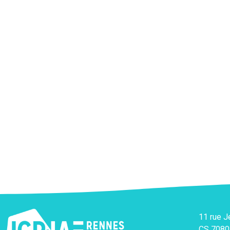
11 rue 
CS 7080