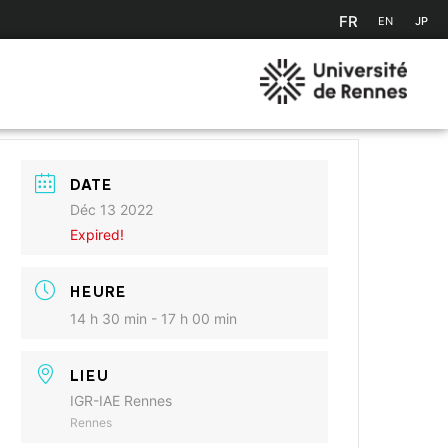
FR
EN
JP
DATE
Déc 13 2022
Expired!
HEURE
14 h 30 min - 17 h 00 min
LIEU
IGR-IAE Rennes
Rennes