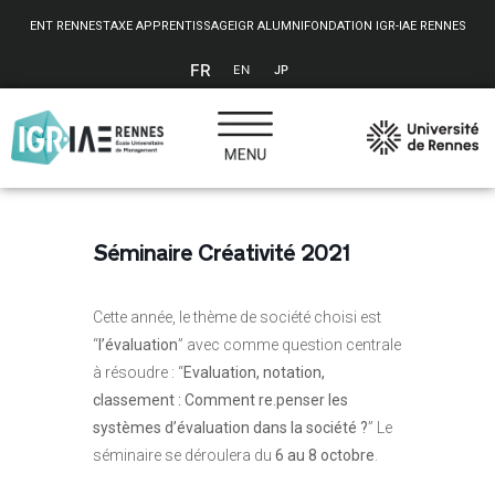
Panneau de gestion des cookies
ENT RENNES
TAXE APPRENTISSAGE
IGR ALUMNI
FONDATION IGR-IAE RENNES
FR
EN
JP
Séminaire Créativité 2021
Cette année, le thème de société choisi est
“
l’évaluation
” avec comme question centrale
à résoudre : “
Evaluation, notation,
classement : Comment re.penser les
systèmes d’évaluation dans la société ?
” Le
séminaire se déroulera du
6 au 8 octobre
.