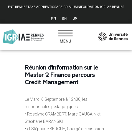
Panneau de gestion des cookies
ENT RENNES
TAXE APPRENTISSAGE
IGR ALUMNI
FONDATION IGR-IAE RENNES
FR
EN
JP
Réunion d’information sur le
Master 2 Finance parcours
Credit Management
Le Mardi 6 Septembre à 12h00, les
responsables pédagogiques :
• Roselyne CRAMBERT, Marc GAUGAIN et
Stéphane BARANSKI
• et Stéphane BERGUE, Chargé de misssion