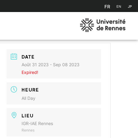
FR
EN
JP
DATE
Août 31 2023
- Sep 08 2023
Expired!
HEURE
All Day
LIEU
IGR-IAE Rennes
Rennes