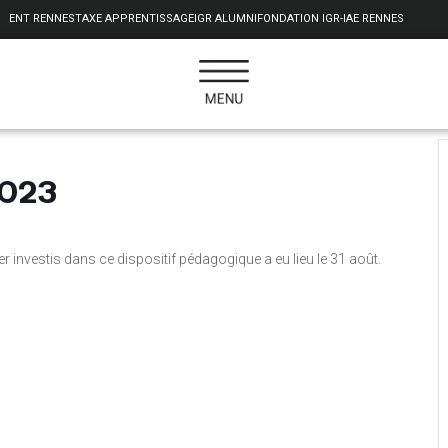
ENT RENNES
TAXE APPRENTISSAGE
IGR ALUMNI
FONDATION IGR-IAE RENNES
2023
er investis dans ce dispositif pédagogique a eu lieu le 31 août.