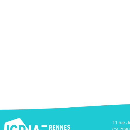
11 rue 
CS 7080