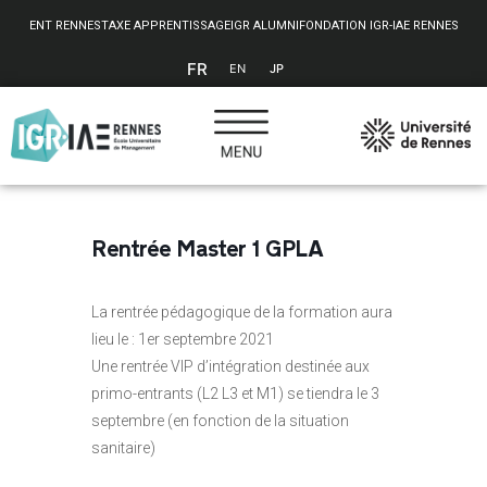
Panneau de gestion des cookies
ENT RENNES
TAXE APPRENTISSAGE
IGR ALUMNI
FONDATION IGR-IAE RENNES
FR
EN
JP
Rentrée Master 1 GPLA
La rentrée pédagogique de la formation aura
lieu le : 1er septembre 2021
Une rentrée VIP d’intégration destinée aux
primo-entrants (L2 L3 et M1) se tiendra le 3
septembre (en fonction de la situation
sanitaire)