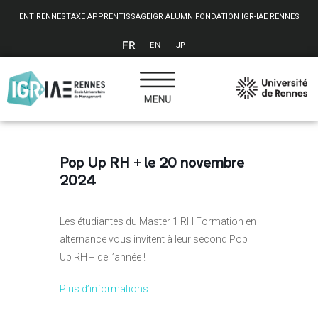
Panneau de gestion des cookies
ENT RENNES
TAXE APPRENTISSAGE
IGR ALUMNI
FONDATION IGR-IAE RENNES
FR
EN
JP
Pop Up RH + le 20 novembre
2024
Les étudiantes du Master 1 RH Formation en
alternance vous invitent à leur second Pop
Up RH + de l’année !
Plus d’informations