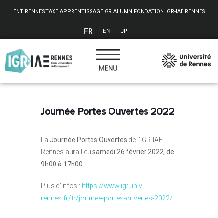
Panneau de gestion des cookies
ENT RENNES
TAXE APPRENTISSAGE
IGR ALUMNI
FONDATION IGR-IAE RENNES
FR
EN
JP
Journée Portes Ouvertes 2022
La
Journée Portes Ouvertes
de l’IGR-IAE
Rennes aura lieu
samedi 26 février 2022, de
9h00 à 17h00
.
Plus d’infos :
https://www.igr.univ-
rennes.fr/fr/journee-portes-ouvertes-2022/