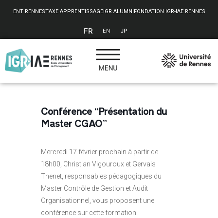
Panneau de gestion des cookies
ENT RENNES
TAXE APPRENTISSAGE
IGR ALUMNI
FONDATION IGR-IAE RENNES
FR
EN
JP
Conférence “Présentation du
Master CGAO”
Mercredi 17 février prochain à partir de
18h00, Christian Vigouroux et Gervais
Thenet, responsables pédagogiques du
Master Contrôle de Gestion et Audit
Organisationnel, vous proposent une
conférence sur cette formation.