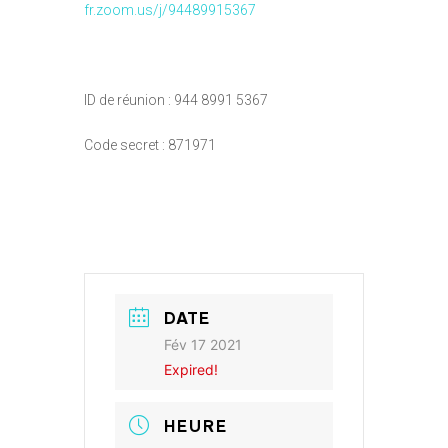
fr.zoom.us/j/94489915367
ID de réunion : 944 8991 5367
Code secret : 871971
DATE
Fév 17 2021
Expired!
HEURE