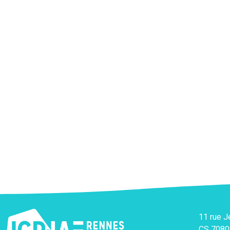
11 rue 
CS 7080