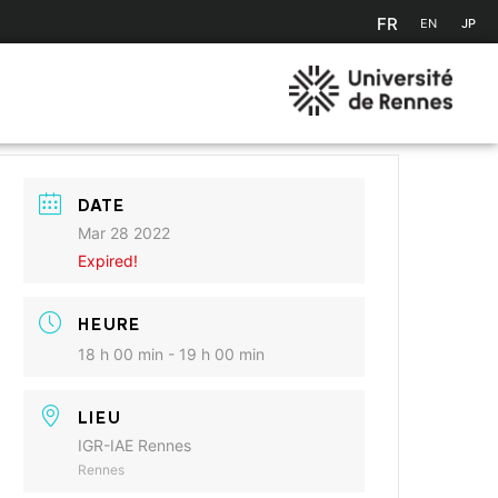
FR
EN
JP
DATE
Mar 28 2022
Expired!
HEURE
18 h 00 min - 19 h 00 min
LIEU
IGR-IAE Rennes
Rennes