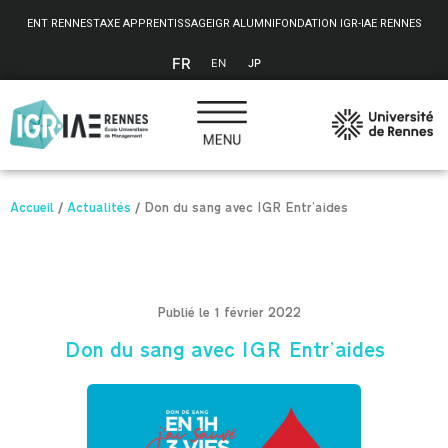
Panneau de gestion des cookies
ENT RENNES
TAXE APPRENTISSAGE
IGR ALUMNI
FONDATION IGR-IAE RENNES
FR
EN
JP
Accueil
/
Actualités
/
Don du sang avec IGR Entr’aides
Publié le 1 février 2022
Don du sang avec IGR Entr’aides