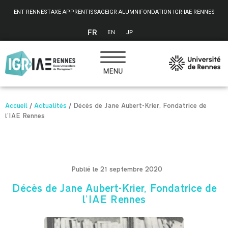
Panneau de gestion des cookies
ENT RENNES
TAXE APPRENTISSAGE
IGR ALUMNI
FONDATION IGR-IAE RENNES
FR
EN
JP
Accueil
/
Actualités
/
Décès de Jane Aubert-Krier, Fondatrice de
l’IAE Rennes
Publié le 21 septembre 2020
Décès de Jane Aubert-Krier, Fondatrice de
l’IAE Rennes