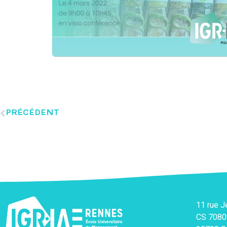
PRÉCÉDENT
11 rue 
CS 7080