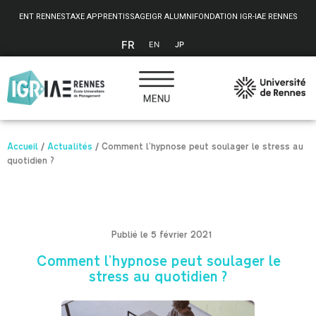
Panneau de gestion des cookies
ENT RENNES
TAXE APPRENTISSAGE
IGR ALUMNI
FONDATION IGR-IAE RENNES
FR
EN
JP
Accueil
/
Actualités
/
Comment l’hypnose peut soulager le stress au
quotidien ?
Publié le 5 février 2021
Comment l’hypnose peut soulager le
stress au quotidien ?