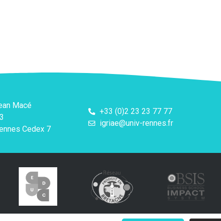
Jean Macé
+33 (0)2 23 23 77 77
3
igriae@univ-rennes.fr
ennes Cedex 7