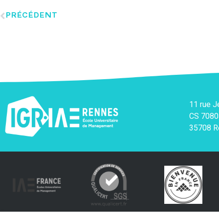
PRÉCÉDENT
11 rue 
CS 7080
35708 R