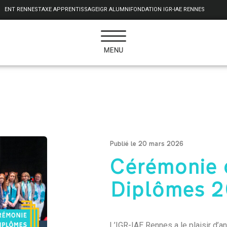
ENT RENNES
TAXE APPRENTISSAGE
IGR ALUMNI
FONDATION IGR-IAE RENNES
Publié le 20 mars 2026
Cérémonie 
Diplômes 
L’
IGR-IAE Rennes
a le plaisir d