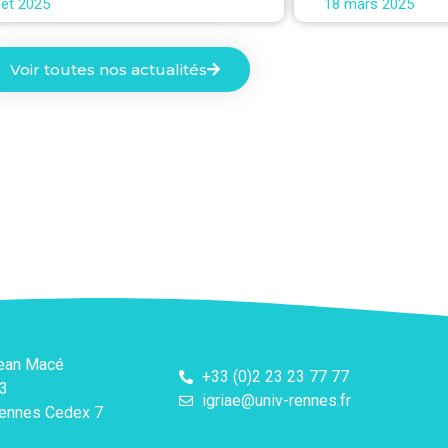
llet 2025
18 mars 2025
Voir toutes nos actualités
Jean Macé
+33 (0)2 23 23 77 77
3
igriae@univ-rennes.fr
ennes Cedex 7