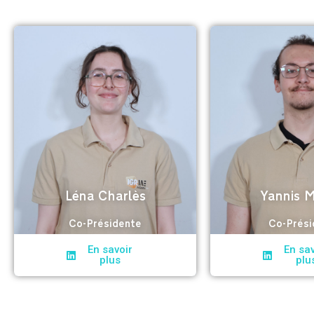
Léna Charlès
Yannis M
Co-Présidente
Co-Prési
En savoir
En sav
plus
plu