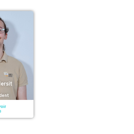
ersit
dent
oir
s