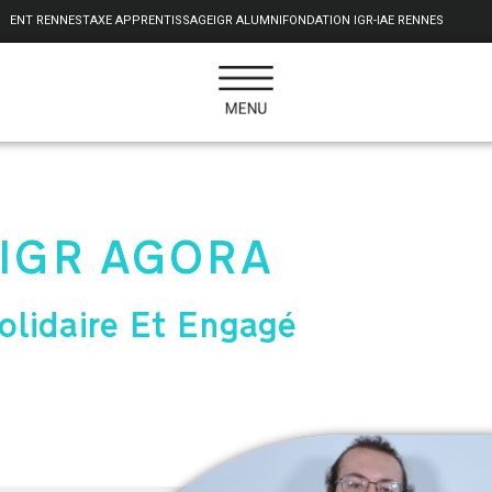
ENT RENNES
TAXE APPRENTISSAGE
IGR ALUMNI
FONDATION IGR-IAE RENNES
IGR AGORA
olidaire Et Engagé