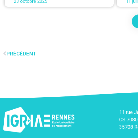
23 octobre 2025
11 jui
PRÉCÉDENT
11 rue 
CS 7080
35708 R