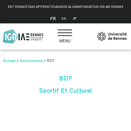
Panneau de gestion des cookies
ENT RENNES
TAXE APPRENTISSAGE
IGR ALUMNI
FONDATION IGR-IAE RENNES
FR
EN
JP
Accueil
/
Associations
/
BDF
BDF
Sportif Et Culturel