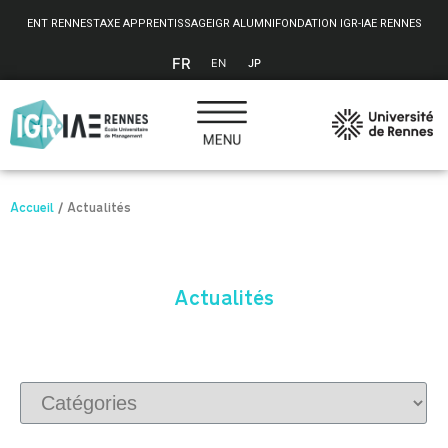
Panneau de gestion des cookies
ENT RENNES
TAXE APPRENTISSAGE
IGR ALUMNI
FONDATION IGR-IAE RENNES
FR
EN
JP
Accueil
/
Actualités
Actualités